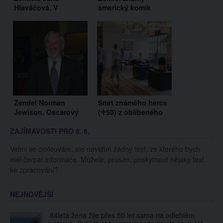
Hlaváčová. V
americký komik
posledních letech
Richard Lewis. Trpěl
svého života bojovala
Parkinsonovou
s Parkinsonovou
chorobou
chorobou
Zemřel Norman
Smrt známého herce
Jewison. Oscarový
(♱50) z oblíbeného
režisér rockové opery
seriálu Kancl. Zdrcení
ZAJÍMAVOSTI PRO 8. 8.
Jesus Christ
jsou přátelé i jeho
Superstar
fanoušci
Velmi se omlouvám, ale nevidím žádný text, ze kterého bych
měl čerpat informace. Můžete, prosím, poskytnout nějaký text
ke zpracování?
NEJNOVĚJŠÍ
84letá žena žije přes 50 let sama na odlehlém