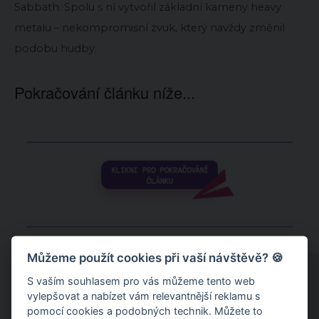
Sabbath. Spolu s ní vytvořil základní kameny heavy
metalu – nekompromisní zvuk, který navždy změnil
podobu hudby.
Pokračování článku níže...
Můžeme použít cookies při vaší návštěvě? 🍪
S vaším souhlasem pro vás můžeme tento web
vylepšovat a nabízet vám relevantnější reklamu s
pomocí cookies a podobných technik. Můžete to