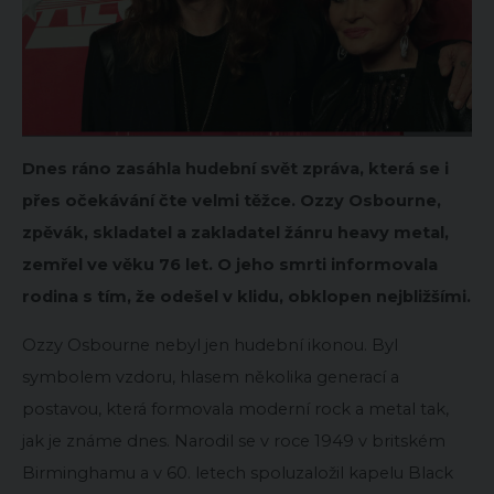
Dnes ráno zasáhla hudební svět zpráva, která se i
přes očekávání čte velmi těžce. Ozzy Osbourne,
zpěvák, skladatel a zakladatel žánru heavy metal,
zemřel ve věku 76 let. O jeho smrti informovala
rodina s tím, že odešel v klidu, obklopen nejbližšími.
Ozzy Osbourne nebyl jen hudební ikonou. Byl
symbolem vzdoru, hlasem několika generací a
postavou, která formovala moderní rock a metal tak,
jak je známe dnes. Narodil se v roce 1949 v britském
Birminghamu a v 60. letech spoluzaložil kapelu Black