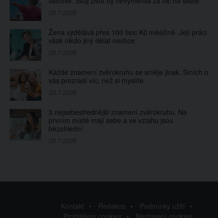
ostrově. Svůj život by nevyměnila za nic na světě
23.7.2026
Žena vydělává přes 100 tisíc Kč měsíčně. Její práci
však nikdo jiný dělat nechce
23.7.2026
Každé znamení zvěrokruhu se směje jinak. Smích o
vás prozradí víc, než si myslíte
23.7.2026
3 nejsebestřednější znamení zvěrokruhu. Na
prvním místě mají sebe a ve vztahu jsou
bezohlední
23.7.2026
Kontakt
Redakce
Podmínky užití
Prohlášení cookies
Nastavení cookies