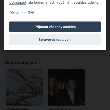
odmítnout
, ale budeme rádi, když nám souhlas udělíte.
Děkujeme! 💚💙
Přijmout všechny cookies
Spravovat nastavení
Doporučujeme:
Zemřela Jana
Zemřel známý