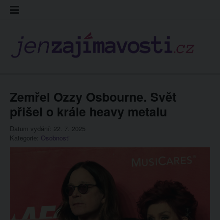
Skip
Kontakt
Prohláš
Redakc
to
cookies
content
Zemřel Ozzy Osbourne. Svět
přišel o krále heavy metalu
Datum vydání: 22. 7. 2025
Kategorie:
Osobnosti