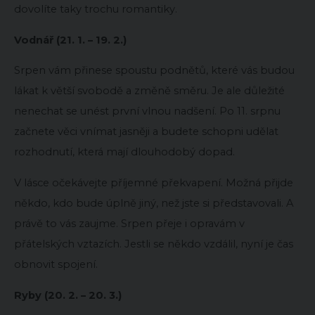
dovolíte taky trochu romantiky.
Vodnář (21. 1. – 19. 2.)
Srpen vám přinese spoustu podnětů, které vás budou
lákat k větší svobodě a změně směru. Je ale důležité
nenechat se unést první vlnou nadšení. Po 11. srpnu
začnete věci vnímat jasněji a budete schopni udělat
rozhodnutí, která mají dlouhodobý dopad.
V lásce očekávejte příjemné překvapení. Možná přijde
někdo, kdo bude úplně jiný, než jste si představovali. A
právě to vás zaujme. Srpen přeje i opravám v
přátelských vztazích. Jestli se někdo vzdálil, nyní je čas
obnovit spojení.
Ryby (20. 2. – 20. 3.)