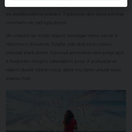
budete moct svobodněji dýchat. Nenechte se ale svést
ke zkratkovitému jednání. Trpělivost vám letos přinese
mnohem víc než výbušnost.
Ve vztazích se může objevit nostalgie nebo návrat k
někomu z minulosti. Zvažte, zda stojí za to znovu
otevírat staré dveře. Srpnová atmosféra vám přeje spíš
k budování nových, zdravějších pout. A pokud je ve
vašem životě někdo nový, dejte mu šanci ukázat svou
pravou tvář.