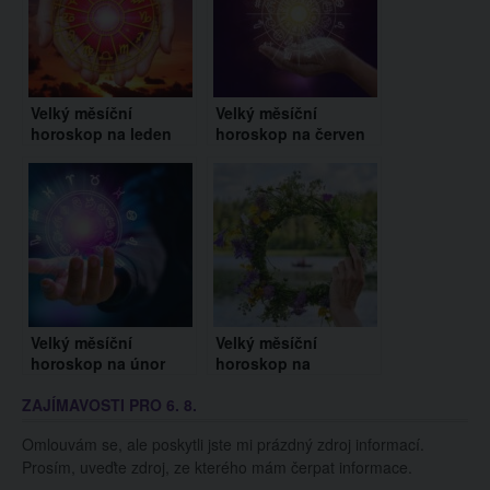
Velký měsíční
Velký měsíční
horoskop na leden
horoskop na červen
2025 pro všechna
2025 pro všechna
znamení zvěrokruhu
znamení zvěrokruhu
Velký měsíční
Velký měsíční
horoskop na únor
horoskop na
2025 pro všechna
červenec 2025 pro
ZAJÍMAVOSTI PRO 6. 8.
znamení zvěrokruhu
všechna znamení
zvěrokruhu
Omlouvám se, ale poskytli jste mi prázdný zdroj informací.
Prosím, uveďte zdroj, ze kterého mám čerpat informace.