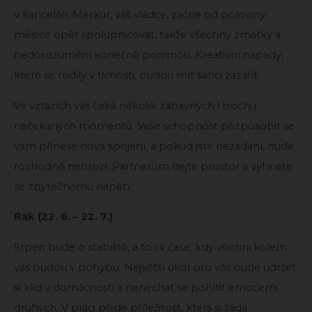
v kanceláři. Merkur, váš vládce, začne od poloviny
měsíce opět spolupracovat, takže všechny zmatky a
nedorozumění konečně pominou. Kreativní nápady,
které se rodily v tichosti, budou mít šanci zazářit.
Ve vztazích vás čeká několik zábavných i trochu
nečekaných momentů. Vaše schopnost přizpůsobit se
vám přinese nová spojení, a pokud jste nezadaní, nuda
rozhodně nehrozí. Partnerům dejte prostor a vyhnete
se zbytečnému napětí.
Rak (22. 6. – 22. 7.)
Srpen bude o stabilitě, a to i v čase, kdy všichni kolem
vás budou v pohybu. Největší úkol pro vás bude udržet
si klid v domácnosti a nenechat se pohltit emocemi
druhých. V práci přijde příležitost, která si žádá