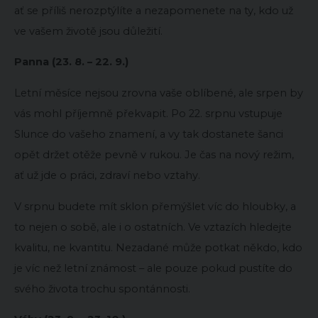
ať se příliš nerozptýlíte a nezapomenete na ty, kdo už
ve vašem životě jsou důležití.
Panna (23. 8. – 22. 9.)
Letní měsíce nejsou zrovna vaše oblíbené, ale srpen by
vás mohl příjemně překvapit. Po 22. srpnu vstupuje
Slunce do vašeho znamení, a vy tak dostanete šanci
opět držet otěže pevně v rukou. Je čas na nový režim,
ať už jde o práci, zdraví nebo vztahy.
V srpnu budete mít sklon přemýšlet víc do hloubky, a
to nejen o sobě, ale i o ostatních. Ve vztazích hledejte
kvalitu, ne kvantitu. Nezadané může potkat někdo, kdo
je víc než letní známost – ale pouze pokud pustíte do
svého života trochu spontánnosti.