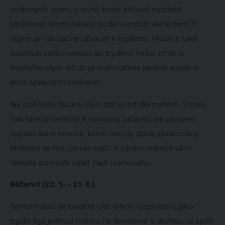
rodinných výzev, u nichž bude klíčové neztratit
trpělivost. Komunikace bude váznout, ale kolem 11.
srpna se vše začne obracet k lepšímu. Můžete také
zvažovat větší investici do bydlení nebo změnu
životního stylu. Ať už se rozhodnete jakkoli, půjde o
krok správným směrem.
Na poli lásky budou Býci stát před dilematem. Srpen
nabídne příležitost k novému začátku, ale zároveň
vyplaví staré emoce, které nebyly zcela zpracovány.
Nebojte se říct, co vás trápí. V závěru měsíce vám
Venuše pomůže opět najít rovnováhu.
Blíženci (22. 5. – 21. 6.)
Tento měsíc se budete cítit lehce rozpolcení, jako
byste byli jednou nohou na dovolené a druhou už zpět