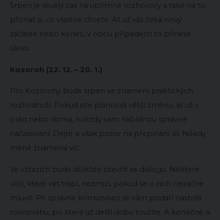
Srpen je skvělý čas na upřímné rozhovory a také na to,
přiznat si, co vlastně chcete. Ať už vás čeká nový
začátek nebo konec, v obou případech to přinese
úlevu.
Kozoroh (22. 12. – 20. 1.)
Pro Kozorohy bude srpen ve znamení praktických
rozhodnutí. Pokud jste plánovali větší změnu, ať už v
práci nebo doma, hvězdy vám nabídnou správné
načasování. Dejte si však pozor na přepínání sil. Někdy
méně znamená víc.
Ve vztazích bude důležité otevřít se dialogu. Některé
věci, které vás trápí, nezmizí, pokud se o nich nezačne
mluvit. Při správné komunikaci se vám podaří nastolit
rovnováhu, po které už delší dobu toužíte. A konečně si