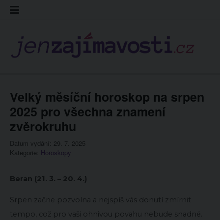
Skip
Kontakt
Prohláš
Redakc
to
cookies
content
Velký měsíční horoskop na srpen
2025 pro všechna znamení
zvěrokruhu
Datum vydání: 29. 7. 2025
Kategorie:
Horoskopy
Beran (21. 3. – 20. 4.)
Srpen začne pozvolna a nejspíš vás donutí zmírnit
tempo, což pro vaši ohnivou povahu nebude snadné.