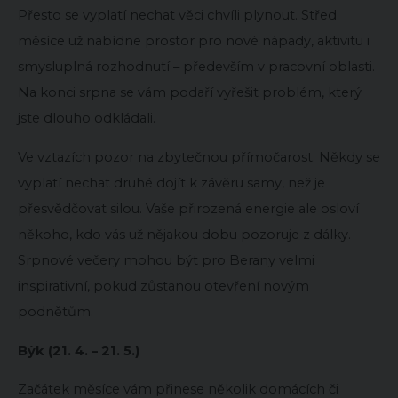
Přesto se vyplatí nechat věci chvíli plynout. Střed
měsíce už nabídne prostor pro nové nápady, aktivitu i
smysluplná rozhodnutí – především v pracovní oblasti.
Na konci srpna se vám podaří vyřešit problém, který
jste dlouho odkládali.
Ve vztazích pozor na zbytečnou přímočarost. Někdy se
vyplatí nechat druhé dojít k závěru samy, než je
přesvědčovat silou. Vaše přirozená energie ale osloví
někoho, kdo vás už nějakou dobu pozoruje z dálky.
Srpnové večery mohou být pro Berany velmi
inspirativní, pokud zůstanou otevření novým
podnětům.
Býk (21. 4. – 21. 5.)
Začátek měsíce vám přinese několik domácích či