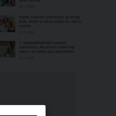
dělat nechce
23.7.2026
Každé znamení zvěrokruhu se směje
jinak. Smích o vás prozradí víc, než si
myslíte
23.7.2026
3 nejsebestřednější znamení
zvěrokruhu. Na prvním místě mají
sebe a ve vztahu jsou bezohlední
23.7.2026