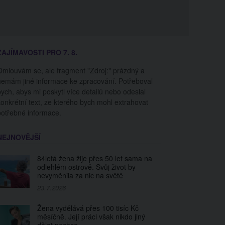
ZAJÍMAVOSTI PRO 7. 8.
Omlouvám se, ale fragment "Zdroj:" prázdný a
nemám jiné informace ke zpracování. Potřeboval
bych, abys mi poskytl více detailů nebo odeslal
konkrétní text, ze kterého bych mohl extrahovat
potřebné informace.
NEJNOVĚJŠÍ
84letá žena žije přes 50 let sama na
odlehlém ostrově. Svůj život by
nevyměnila za nic na světě
23.7.2026
Žena vydělává přes 100 tisíc Kč
měsíčně. Její práci však nikdo jiný