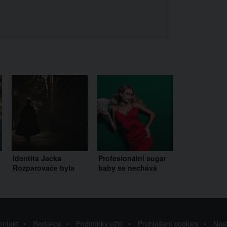
Identita Jacka
Profesionální sugar
Rozparovače byla
baby se nechává
konečně odhalena.
vydržovat staršími
Testy DNA ukázaly na
muži, ovšem bez
polského
intimností. Některé z
přistěhovalce
nich nikdy osobně
neviděla
ontakt
Redakce
Podmínky užití
Prohlášení cookies
Nas