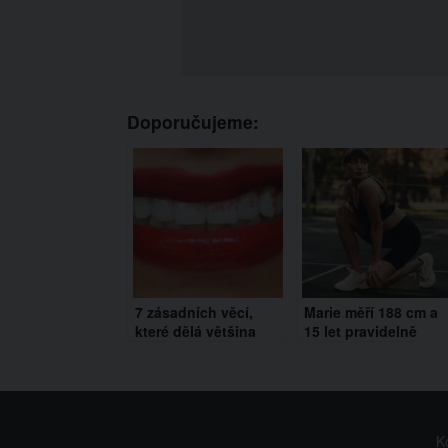
Doporučujeme:
7 zásadních věcí,
Marie měří 188 cm a
které dělá většina
15 let pravidelně
žen, ale mužům
posiluje. Malí muži ji
přijdou odporné. A
platí za to, aby je
ani to nemusí říkat!
ponižovala
K