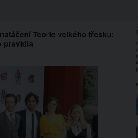
í natáčení Teorie velkého třesku:
o pravidla