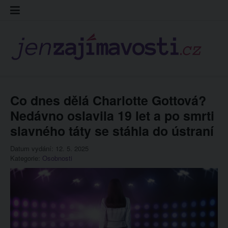
Skip
Kontakt
Prohláš
Redakc
to
cookies
content
Co dnes dělá Charlotte Gottová?
Nedávno oslavila 19 let a po smrti
slavného táty se stáhla do ústraní
Datum vydání: 12. 5. 2025
Kategorie:
Osobnosti