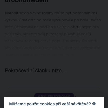
Narodit se do slavné rodiny může být požehnáním i
výzvou. Charlotte od mala vystupovala po boku svého
otce, účinkovala na pódiích a sklízela obdiv nejen pro
svůj zpěv, ale i pro svůj přirozený půvab. Mnozí ji
označovali za naději české populární scény. Po smrti
táty Karla Gotta však udělala krok zpátky a rozhodla se
soustředit sama na sebe a své soukromí.
Pokračování článku níže...
Můžeme použít cookies při vaší návštěvě? 🍪