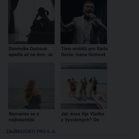
Dominika Gottová
Tisíc andělů pro Karla
spadla až na dno: Je
Gotta: Ivana Gottová
bez práce, nemá
instalovala na
peníze a skoro
Mistrově hrobě
nevychází z domu
jedinečné dílo a
dojala tím fanoušky
Seznamte se s
Jak dnes žije Vladko
nejkrásnější
z Vyvolených? Do
babičkou světa. Je jí
Česka příliš nejezdí
ZAJÍMAVOSTI PRO 6. 8.
68 let a ohromí vás
svým půvabem