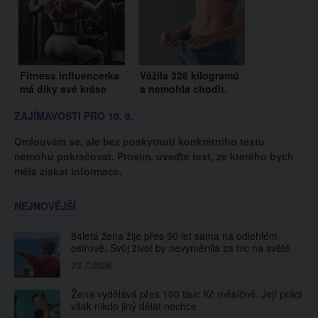
Fitness influencerka
Vážila 328 kilogramů
má díky své kráse
a nemohla chodit.
plno nápadníků.
Zhubla na polovinu a
ZAJÍMAVOSTI PRO 10. 8.
Sama ví, že je
konečně žije
neodolatelná
normálně
Omlouvám se, ale bez poskytnutí konkrétního textu
nemohu pokračovat. Prosím, uveďte text, ze kterého bych
měla získat informace.
NEJNOVĚJŠÍ
84letá žena žije přes 50 let sama na odlehlém
ostrově. Svůj život by nevyměnila za nic na světě
23.7.2026
Žena vydělává přes 100 tisíc Kč měsíčně. Její práci
však nikdo jiný dělat nechce