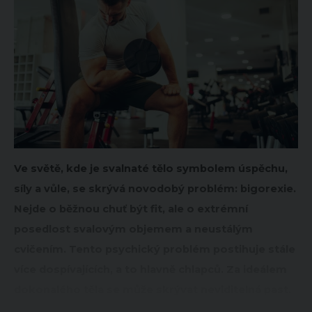
Ve světě, kde je svalnaté tělo symbolem úspěchu,
síly a vůle, se skrývá novodobý problém: bigorexie.
Nejde o běžnou chuť být fit, ale o extrémní
posedlost svalovým objemem a neustálým
cvičením. Tento psychický problém postihuje stále
více dospívajících, a to hlavně chlapců. Za ideálem
dokonalého těla se může skrývat neviditelná past.