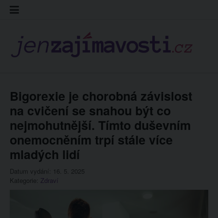
Skip
Kontakt
Prohláš
Redakc
to
cookies
content
Bigorexie je chorobná závislost
na cvičení se snahou být co
nejmohutnější. Tímto duševním
onemocněním trpí stále více
mladých lidí
Datum vydání: 16. 5. 2025
Kategorie:
Zdraví