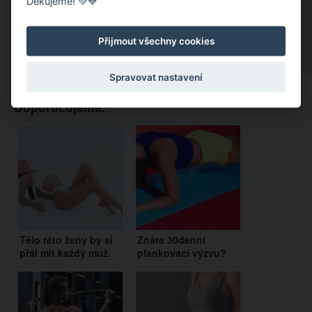
Děkujeme! 💚💙
Přijmout všechny cookies
Spravovat nastavení
Doporučujeme:
Tělo této ženy by si
Znáte 30denní
přál mít každý muž.
plankovací výzvu?
Souhlasíte?
Výsledky jsou
překvapivé!