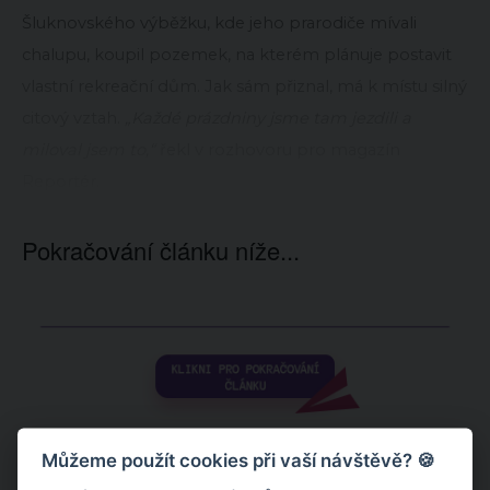
Šluknovského výběžku, kde jeho prarodiče mívali
chalupu, koupil pozemek, na kterém plánuje postavit
vlastní rekreační dům. Jak sám přiznal, má k místu silný
citový vztah.
„Každé prázdniny jsme tam jezdili a
miloval jsem to,“
řekl v rozhovoru pro magazín
Reportér.
Pokračování článku níže...
Můžeme použít cookies při vaší návštěvě? 🍪