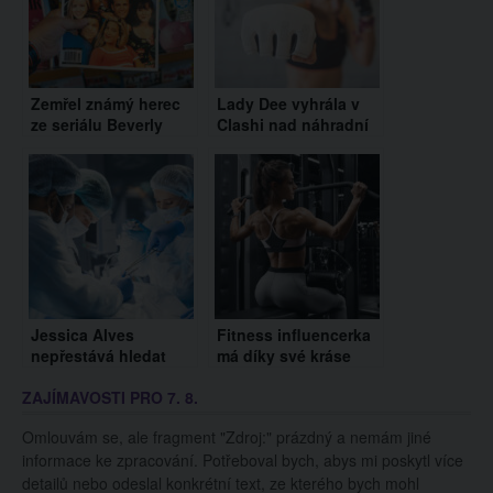
Zemřel známý herec
Lady Dee vyhrála v
ze seriálu Beverly
Clashi nad náhradní
Hills 90210. Hrál
soupeřkou. Nikola
snoubence Brendy
Lauberová dostala
před zápasem strach
Jessica Alves
Fitness influencerka
nepřestává hledat
má díky své kráse
ideál krásy. Má za
plno nápadníků.
ZAJÍMAVOSTI PRO 7. 8.
sebou další operaci a
Sama ví, že je
vyhlíží muže snů
neodolatelná
Omlouvám se, ale fragment "Zdroj:" prázdný a nemám jiné
informace ke zpracování. Potřeboval bych, abys mi poskytl více
detailů nebo odeslal konkrétní text, ze kterého bych mohl