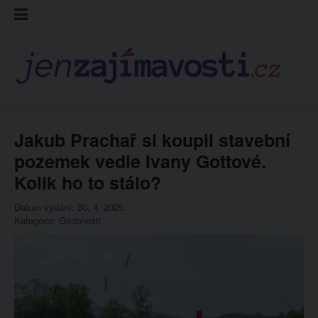
Skip
Kontakt
Prohláš
Redakc
to
cookies
content
Jakub Prachař si koupil stavební
pozemek vedle Ivany Gottové.
Kolik ho to stálo?
Datum vydání: 30. 4. 2025
Kategorie:
Osobnosti