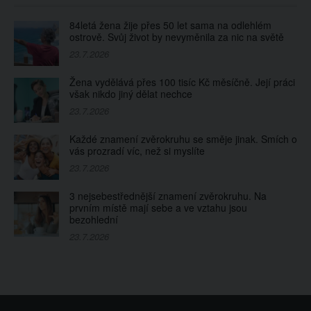
84letá žena žije přes 50 let sama na odlehlém
ostrově. Svůj život by nevyměnila za nic na světě
23.7.2026
Žena vydělává přes 100 tisíc Kč měsíčně. Její práci
však nikdo jiný dělat nechce
23.7.2026
Každé znamení zvěrokruhu se směje jinak. Smích o
vás prozradí víc, než si myslíte
23.7.2026
3 nejsebestřednější znamení zvěrokruhu. Na
prvním místě mají sebe a ve vztahu jsou
bezohlední
23.7.2026