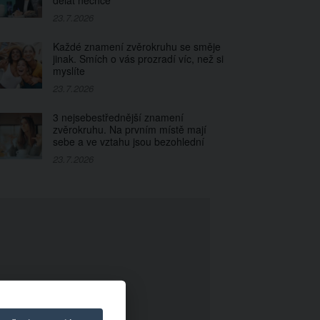
dělat nechce
23.7.2026
Každé znamení zvěrokruhu se směje
jinak. Smích o vás prozradí víc, než si
myslíte
23.7.2026
3 nejsebestřednější znamení
zvěrokruhu. Na prvním místě mají
sebe a ve vztahu jsou bezohlední
23.7.2026