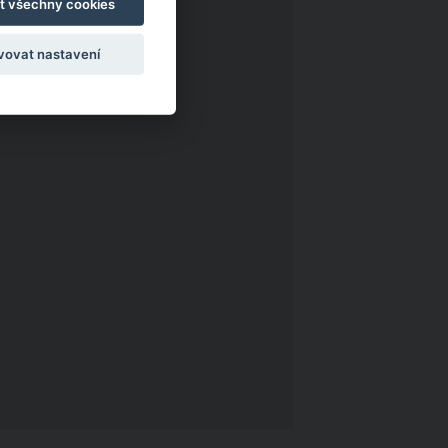
t všechny cookies
vovat nastavení