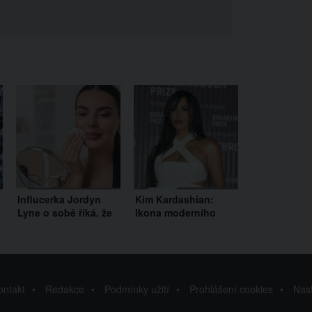
Influcerka Jordyn
Kim Kardashian:
Lyne o sobě říká, že
Ikona moderního
dokáže sbalit
světa s
každého muže. Díky
kontroverzním
make-upu je k
příběhem
nepoznání
ontakt
Redakce
Podmínky užití
Prohlášení cookies
Nas