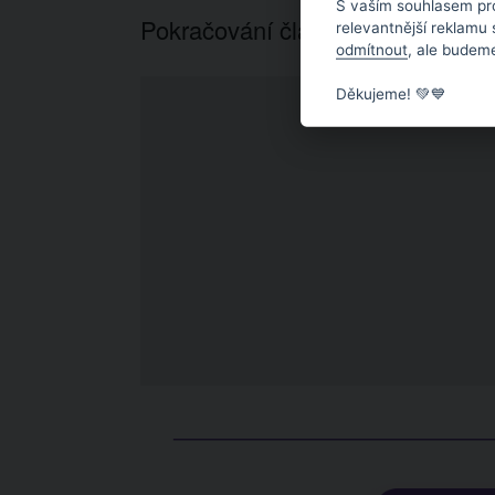
S vaším souhlasem pr
Pokračování článku níže...
relevantnější reklamu
odmítnout
, ale budeme
Děkujeme! 💚💙