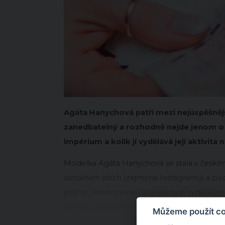
Agáta Hanychová patří mezi nejúspěšnější
zanedbatelný a rozhodně nejde jenom o pá
impérium a kolik jí vydělává její aktivita 
Modelka Agáta Hanychová se stala v českém
sociálních sítích (zejména Instagramu) a p
příjmy, které mohou konkurovat výdělkům 
vysoká sledovanost a schopnost oslovit f
Můžeme použít coo