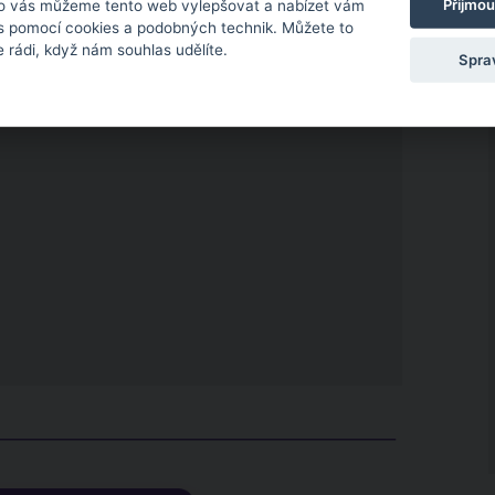
Přijmou
o vás můžeme tento web vylepšovat a nabízet vám
 s pomocí cookies a podobných technik. Můžete to
 rádi, když nám souhlas udělíte.
Spra