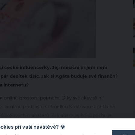
 české influencerky. Její měsíční příjem není
r desítek tisíc. Jak si Agáta buduje své finanční
na internetu?
 online prostoru pojmem. Díky své aktivitě na
opulárnímu podcastu s Ornellou Koktovou si přišla na
špičkových manažerů. Základem jejího úspěchu je
anoušky autentickým obsahem.
kies při vaší návštěvě? 🍪