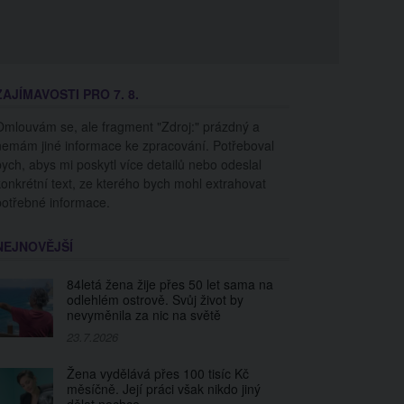
ZAJÍMAVOSTI PRO 7. 8.
Omlouvám se, ale fragment "Zdroj:" prázdný a
nemám jiné informace ke zpracování. Potřeboval
bych, abys mi poskytl více detailů nebo odeslal
konkrétní text, ze kterého bych mohl extrahovat
potřebné informace.
NEJNOVĚJŠÍ
84letá žena žije přes 50 let sama na
odlehlém ostrově. Svůj život by
nevyměnila za nic na světě
23.7.2026
Žena vydělává přes 100 tisíc Kč
měsíčně. Její práci však nikdo jiný