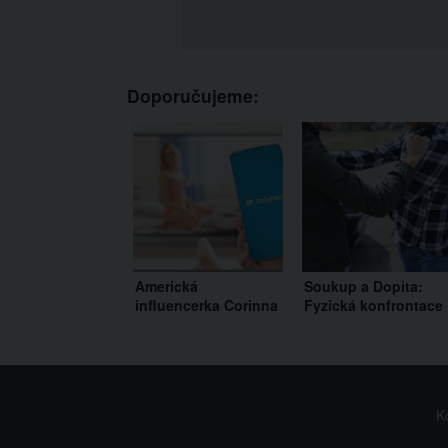
Doporučujeme:
Americká
Soukup a Dopita:
influencerka Corinna
Fyzická konfrontace
Kopf po 3 letech
před domem Agáty
končí s OnlyFans. Na
Hanychové
platformě si vydělala
neuvěřitelných 67
milionů dolarů
K