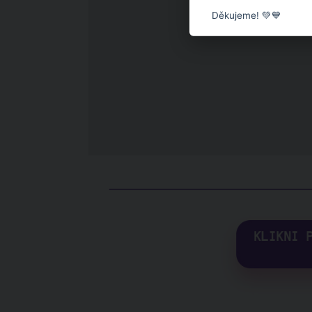
Děkujeme! 💚💙