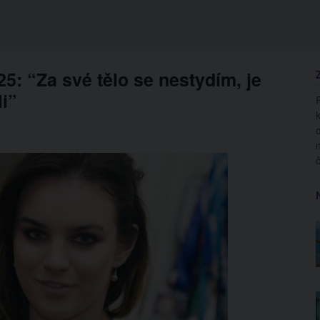
: “Za své tělo se nestydím, je
li”