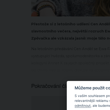
Přestože si z letošního udílení Cen Andě
slavnostního večera, největší rozruch 
Zpěvačka ale vzkázala jasně: moje tělo 
Na letošním předávání Cen Anděl se Ewa Far
vystupující hvězda, spolumoderátorka a zár
kolegyní Annet X za jejich společný projek
do chvíle, než se rozjely diskuze na sociálních
Pokračování článku níže...
Můžeme použít coo
S vaším souhlasem pr
relevantnější reklamu
odmítnout
, ale budeme