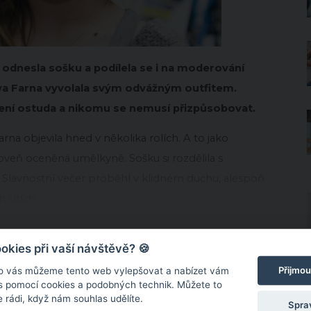
l odnesla sošku a podílela se i na moderování
Ewa Farna vyvolala svým odvážným outfitem.
není ostuda a nikomu se nemusí přizpůsobovat.
na objevila hned v několika rolích. A to jako
oveň oceněná umělkyně. Sošku si rozdělila s
t. Slavnostní večer proběhl v klidném duchu, alespoň
 sítích.
kies při vaší návštěvě? 🍪
Přijmou
o vás můžeme tento web vylepšovat a nabízet vám
 s pomocí cookies a podobných technik. Můžete to
 rádi, když nám souhlas udělíte.
Spra