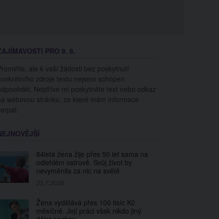
ZAJÍMAVOSTI PRO 9. 8.
Promiňte, ale k vaší žádosti bez poskytnutí
konkrétního zdroje textu nejsem schopen
odpovědět. Nejdříve mi poskytněte text nebo odkaz
na webovou stránku, ze které mám informace
čerpat.
NEJNOVĚJŠÍ
84letá žena žije přes 50 let sama na
odlehlém ostrově. Svůj život by
nevyměnila za nic na světě
23.7.2026
Žena vydělává přes 100 tisíc Kč
měsíčně. Její práci však nikdo jiný