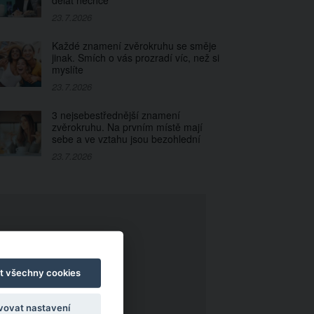
dělat nechce
23.7.2026
Každé znamení zvěrokruhu se směje
jinak. Smích o vás prozradí víc, než si
myslíte
23.7.2026
3 nejsebestřednější znamení
zvěrokruhu. Na prvním místě mají
sebe a ve vztahu jsou bezohlední
23.7.2026
t všechny cookies
vovat nastavení