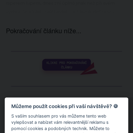
raperem Lipem, dnes zní úplně jinak než při svém
vydání. Je silnější, naléhavější – a hlavně, definitivní.
Pokračování článku níže...
Můžeme použít cookies při vaší návštěvě? 🍪
S vaším souhlasem pro vás můžeme tento web
vylepšovat a nabízet vám relevantnější reklamu s
pomocí cookies a podobných technik. Můžete to