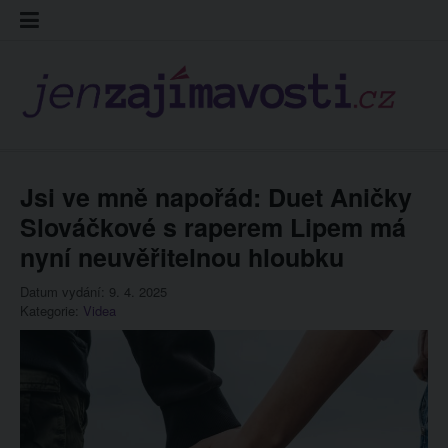
Skip
Kontakt
Prohláš
Redakc
to
cookies
content
Jsi ve mně napořád: Duet Aničky
Slováčkové s raperem Lipem má
nyní neuvěřitelnou hloubku
Datum vydání: 9. 4. 2025
Kategorie:
Videa