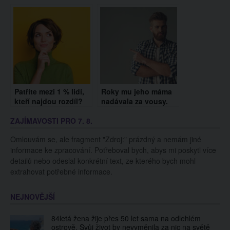
objevil v roce 1990 na
písničku o lásce.
scéně a předvedl
Pusťte si ji, chytne
TOHLE, odrovnal
vás za srdce
úplně každého!
Patříte mezi 1 % lidí,
Roky mu jeho máma
kteří najdou rozdíl?
nadávala za vousy.
Vyzkoušejte si to
Když se konečně
ZAJÍMAVOSTI PRO 7. 8.
oholil, nevěřila svým
očím!
Omlouvám se, ale fragment "Zdroj:" prázdný a nemám jiné
informace ke zpracování. Potřeboval bych, abys mi poskytl více
detailů nebo odeslal konkrétní text, ze kterého bych mohl
extrahovat potřebné informace.
NEJNOVĚJŠÍ
84letá žena žije přes 50 let sama na odlehlém
ostrově. Svůj život by nevyměnila za nic na světě