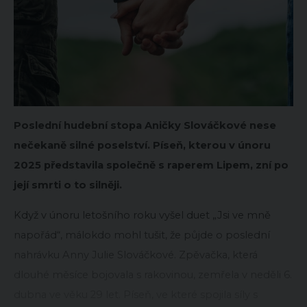
Poslední hudební stopa Aničky Slováčkové nese
nečekaně silné poselství. Píseň, kterou v únoru
2025 představila společně s raperem Lipem, zní po
její smrti o to silněji.
Když v únoru letošního roku vyšel duet „Jsi ve mně
napořád“, málokdo mohl tušit, že půjde o poslední
nahrávku Anny Julie Slováčkové. Zpěvačka, která
dlouhé měsíce bojovala s rakovinou, zemřela v neděli 6.
dubna ve věku 29 let. Píseň, ve které spojila síly s