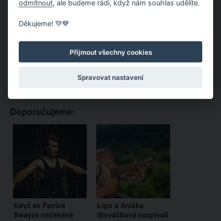
odmítnout
, ale budeme rádi, když nám souhlas udělíte.
Děkujeme! 💚💙
Přijmout všechny cookies
Spravovat nastavení
Doporučujeme:
Když se Patrick
Lipo a Anička
Swayze nečekaně
Slováčková nazpívali