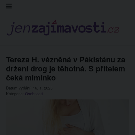
Skip
Kontakt
Prohláš
Redakc
to
cookies
content
Tereza H. vězněná v Pákistánu za
držení drog je těhotná. S přítelem
čeká miminko
Datum vydání: 16. 1. 2025
Kategorie:
Osobnosti