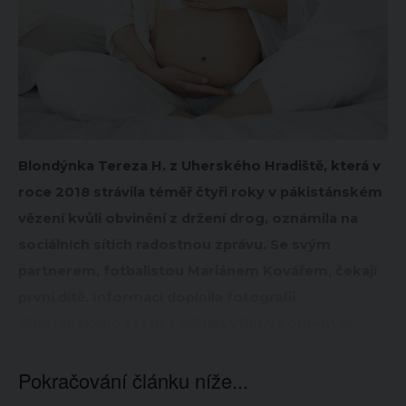
Blondýnka Tereza H. z Uherského Hradiště, která v
roce 2018 strávila téměř čtyři roky v pákistánském
vězení kvůli obvinění z držení drog, oznámila na
sociálních sítích radostnou zprávu. Se svým
partnerem, fotbalistou Mariánem Kovářem, čekají
první dítě. Informaci doplnila fotografií
těhotenského testu a přidala vtipný komentář.
Pokračování článku níže...