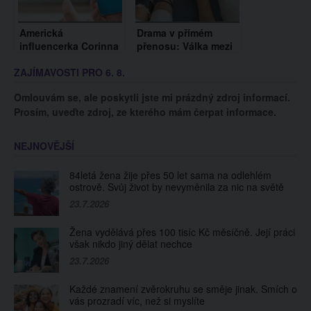
Americká
Drama v přímém
influencerka Corinna
přenosu: Válka mezi
Kopf po 3 letech
Veronicou Biasiol a
ZAJÍMAVOSTI PRO 6. 8.
končí s OnlyFans. Na
Bárou Mlejnkovou
platformě si vydělala
pokračuje
Omlouvám se, ale poskytli jste mi prázdný zdroj informací.
neuvěřitelných 67
Prosím, uveďte zdroj, ze kterého mám čerpat informace.
milionů dolarů
NEJNOVĚJŠÍ
84letá žena žije přes 50 let sama na odlehlém
ostrově. Svůj život by nevyměnila za nic na světě
23.7.2026
Žena vydělává přes 100 tisíc Kč měsíčně. Její práci
však nikdo jiný dělat nechce
23.7.2026
Každé znamení zvěrokruhu se směje jinak. Smích o
vás prozradí víc, než si myslíte