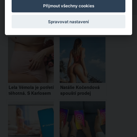
Přijmout všechny cookies
Spravovat nastavení
Doporučujeme:
Lela Vémola je potřetí
Natálie Kočendová
těhotná. S Karlosem
spouští prodej
prozradili pohlaví
plavek. “Jenom
miminka
kopíruješ,” směje se
jí Nela Slováková