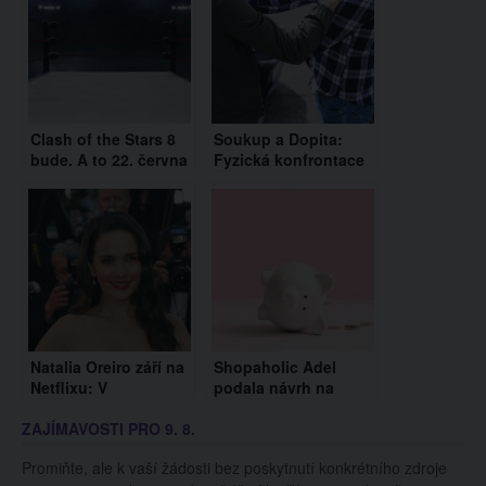
Clash of the Stars 8
Soukup a Dopita:
bude. A to 22. června
Fyzická konfrontace
2024 v Ostravě
před domem Agáty
Hanychové
Natalia Oreiro září na
Shopaholic Adel
Netflixu: V
podala návrh na
argentinské komedii
insolvenci, ale může
ZAJÍMAVOSTI PRO 9. 8.
Tábor s mámou hraje
to být ještě složitější:
rozvedenou matku
Lidé ji obvinili z
Promiňte, ale k vaší žádosti bez poskytnutí konkrétního zdroje
nepřiznání příjmů