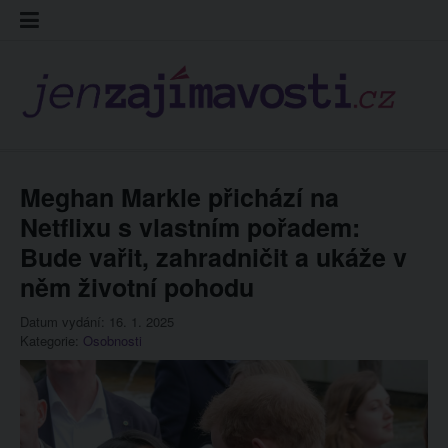
Skip
Kontakt
Prohláš
Redakc
to
cookies
content
Meghan Markle přichází na
Netflixu s vlastním pořadem:
Bude vařit, zahradničit a ukáže v
něm životní pohodu
Datum vydání: 16. 1. 2025
Kategorie:
Osobnosti