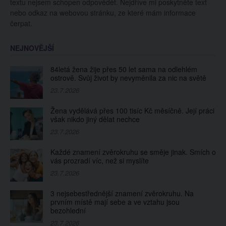
textu nejsem schopen odpovědět. Nejdříve mi poskytněte text
nebo odkaz na webovou stránku, ze které mám informace
čerpat.
NEJNOVĚJŠÍ
84letá žena žije přes 50 let sama na odlehlém
ostrově. Svůj život by nevyměnila za nic na světě
23.7.2026
Žena vydělává přes 100 tisíc Kč měsíčně. Její práci
však nikdo jiný dělat nechce
23.7.2026
Každé znamení zvěrokruhu se směje jinak. Smích o
vás prozradí víc, než si myslíte
23.7.2026
3 nejsebestřednější znamení zvěrokruhu. Na
prvním místě mají sebe a ve vztahu jsou
bezohlední
23.7.2026