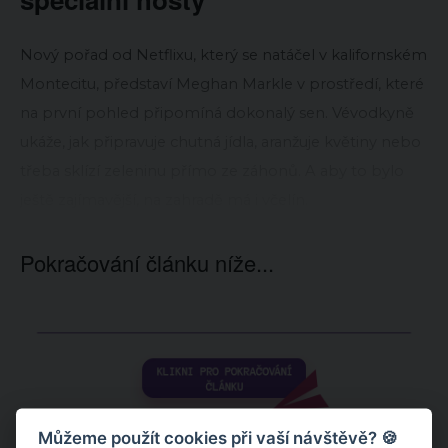
Nový pořad od Netflixu, který se natáčel v kalifornském
Montecitu, představí Meghan Markle v prostředí, které
na první pohled připomíná dokonalý sen. Vévodkyně
ukáže, jak připravuje chutná jídla, aranžuje květiny nebo
třeba sklízí zeleninu přímo ze záhonů. A aby to bylo
ještě zajímavější, na zahradě má i včelín.
Pokračování článku níže...
Můžeme použít cookies při vaší návštěvě? 🍪