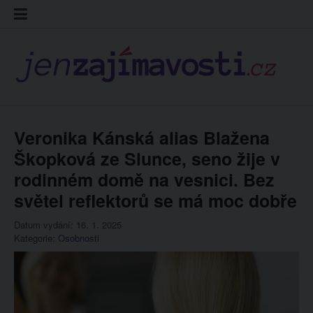
Skip
Kontakt
Prohláš
Redakc
to
cookies
content
Veronika Kánská alias Blažena
Škopková ze Slunce, seno žije v
rodinném domě na vesnici. Bez
světel reflektorů se má moc dobře
Datum vydání: 16. 1. 2025
Kategorie:
Osobnosti