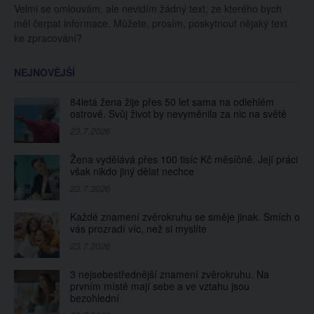
Velmi se omlouvám, ale nevidím žádný text, ze kterého bych
dojala tím fanoušky
Slavná sportovkyně
měl čerpat informace. Můžete, prosím, poskytnout nějaký text
má přenádherný hlas
ke zpracování?
NEJNOVĚJŠÍ
84letá žena žije přes 50 let sama na odlehlém
ostrově. Svůj život by nevyměnila za nic na světě
23.7.2026
Žena vydělává přes 100 tisíc Kč měsíčně. Její práci
však nikdo jiný dělat nechce
23.7.2026
Každé znamení zvěrokruhu se směje jinak. Smích o
vás prozradí víc, než si myslíte
23.7.2026
3 nejsebestřednější znamení zvěrokruhu. Na
prvním místě mají sebe a ve vztahu jsou
bezohlední