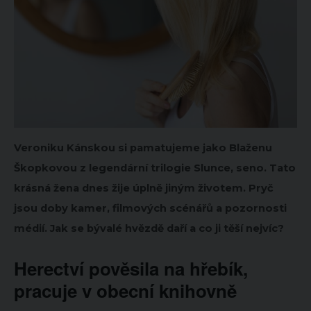
Veroniku Kánskou si pamatujeme jako Blaženu
Škopkovou z legendární trilogie Slunce, seno. Tato
krásná žena dnes žije úplně jiným životem. Pryč
jsou doby kamer, filmových scénářů a pozornosti
médií. Jak se bývalé hvězdě daří a co ji těší nejvíc?
Herectví pověsila na hřebík,
pracuje v obecní knihovně