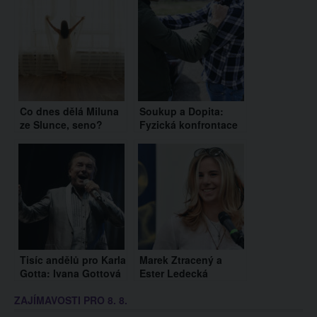
Co dnes dělá Miluna
Soukup a Dopita:
ze Slunce, seno?
Fyzická konfrontace
Petře Pyšové táhne
před domem Agáty
na šedesát a žije v
Hanychové
luxusu s milionářem
Tisíc andělů pro Karla
Marek Ztracený a
Gotta: Ivana Gottová
Ester Ledecká
instalovala na
nazpívali vánoční
ZAJÍMAVOSTI PRO 8. 8.
Mistrově hrobě
písničku Den, kdy
jedinečné dílo a
vyhrávají všichni.