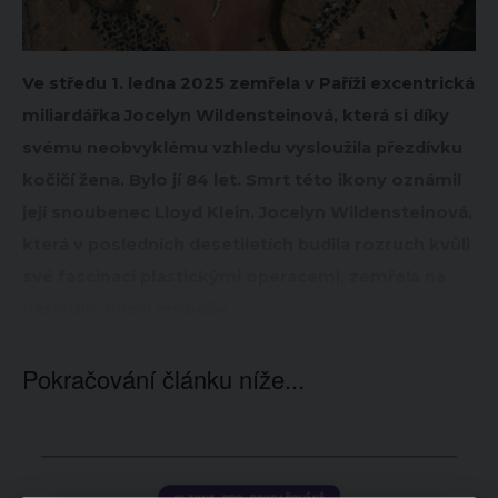
Ve středu 1. ledna 2025 zemřela v Paříži excentrická
miliardářka Jocelyn Wildensteinová, která si díky
svému neobvyklému vzhledu vysloužila přezdívku
kočičí žena. Bylo jí 84 let. Smrt této ikony oznámil
její snoubenec Lloyd Klein. Jocelyn Wildensteinová,
která v posledních desetiletích budila rozruch kvůli
své fascinaci plastickými operacemi, zemřela na
následky plicní embolie.
Pokračování článku níže...