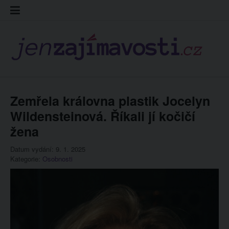
Skip
Kontakt
Prohláš
Redakc
to
cookies
content
Zemřela královna plastik Jocelyn
Wildensteinová. Říkali jí kočičí
žena
Datum vydání: 9. 1. 2025
Kategorie:
Osobnosti