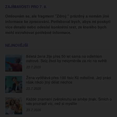
upu. Lidé ji chválí za
účastnila řada
ZAJÍMAVOSTI PRO 7. 8.
odvahu
celebrit včetně
Beyoncé nebo
Omlouvám se, ale fragment "Zdroj:" prázdný a nemám jiné
Justina Biebera
informace ke zpracování. Potřeboval bych, abys mi poskytl
více detailů nebo odeslal konkrétní text, ze kterého bych
mohl extrahovat potřebné informace.
NEJNOVĚJŠÍ
84letá žena žije přes 50 let sama na odlehlém
ostrově. Svůj život by nevyměnila za nic na světě
23.7.2026
Žena vydělává přes 100 tisíc Kč měsíčně. Její práci
však nikdo jiný dělat nechce
23.7.2026
Každé znamení zvěrokruhu se směje jinak. Smích o
vás prozradí víc, než si myslíte
23.7.2026