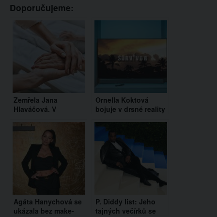
Doporučujeme:
Zemřela Jana
Ornella Koktová
Hlaváčová. V
bojuje v drsné reality
posledních letech
show Survivor.
svého života bojovala
Očistec má doma i její
s Parkinsonovou
manžel Josef
chorobou
Agáta Hanychová se
P. Diddy list: Jeho
ukázala bez make-
tajných večírků se