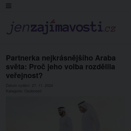
Skip
Kontakt
Prohláš
Redakc
to
cookies
content
Partnerka nejkrásnějšího Araba
světa: Proč jeho volba rozdělila
veřejnost?
Datum vydání: 27. 11. 2024
Kategorie:
Osobnosti