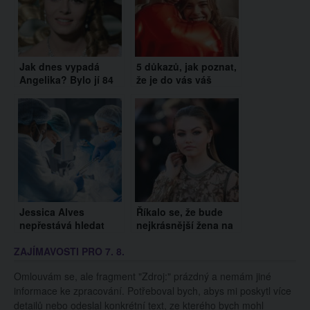
Jak dnes vypadá
5 důkazů, jak poznat,
Angelika? Bylo jí 84
že je do vás váš
let a vypadá stále
partner skutečně
úžasně
zamilovaný
Jessica Alves
Říkalo se, že bude
nepřestává hledat
nejkrásnější žena na
ideál krásy. Má za
světě. Jak vypadá
ZAJÍMAVOSTI PRO 7. 8.
sebou další operaci a
Thylane Blondeau
vyhlíží muže snů
dnes?
Omlouvám se, ale fragment "Zdroj:" prázdný a nemám jiné
informace ke zpracování. Potřeboval bych, abys mi poskytl více
detailů nebo odeslal konkrétní text, ze kterého bych mohl