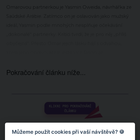
Omarovou partnerkou je Yasmin Oweida, návrhářka ze
Saúdské Arábie. Zatímco on je oslavován jako mužský
ideál, Yasmin podle mnohých nesplňuje očekávání
„dokonalé“ partnerky. Kritici tvrdí, že je pro něj „příliš
obyčejná“. Přesto Omar jejich lásku hájí s odvahou,
která jeho obdivovatele ještě více fascinuje.
Pokračování článku níže...
Můžeme použít cookies při vaší návštěvě? 🍪