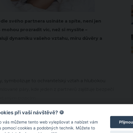
le svého partnera usínáte a spíte, není jen
mohou prozradit víc, než si myslíte –
ují dynamiku vašeho vztahu, míru důvěry a
?
čky, symbolizuje to ochranitelský vztah a hlubokou
ilované páry, kde jeden z partnerů zajišťuje bezpečí
t jiným pozicím.
kies při vaší návštěvě? 🍪
Přijmou
o vás můžeme tento web vylepšovat a nabízet vám
 s pomocí cookies a podobných technik. Můžete to