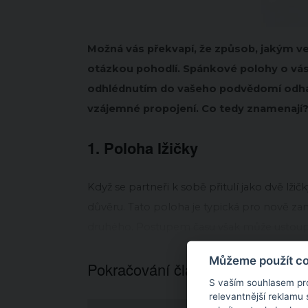
Možná vás překvapí, že způsob, jakým ved
otázkou pohodlí. Spánkové polohy o vás 
odhlédnutím do vašeho podvědomí odhal
vzájemné propojení. Co tedy znamenají
1. Poloha lžičky
Když se partneři k sobě přitulí jako dvě lži
důvěru. Tato poloha je typická pro nově zam
druhého. Postupem času však může ustoupi
Můžeme použít coo
Pokračování článku níže...
S vaším souhlasem pr
relevantnější reklamu