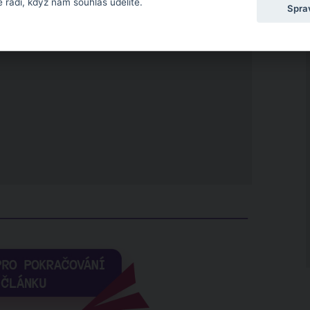
 rádi, když nám souhlas udělíte.
Spra