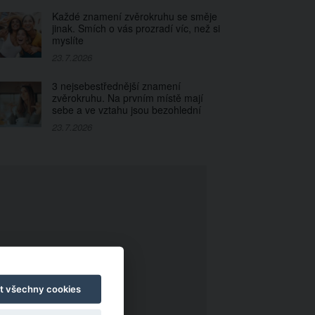
Každé znamení zvěrokruhu se směje
jinak. Smích o vás prozradí víc, než si
myslíte
23.7.2026
3 nejsebestřednější znamení
zvěrokruhu. Na prvním místě mají
sebe a ve vztahu jsou bezohlední
23.7.2026
t všechny cookies