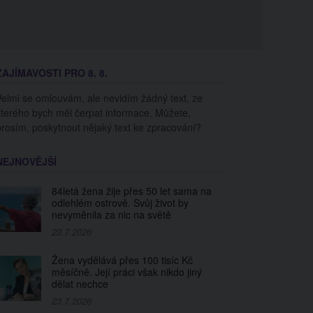
ZAJÍMAVOSTI PRO 8. 8.
Velmi se omlouvám, ale nevidím žádný text, ze
kterého bych měl čerpat informace. Můžete,
prosím, poskytnout nějaký text ke zpracování?
NEJNOVĚJŠÍ
84letá žena žije přes 50 let sama na
odlehlém ostrově. Svůj život by
nevyměnila za nic na světě
23.7.2026
Žena vydělává přes 100 tisíc Kč
měsíčně. Její práci však nikdo jiný
dělat nechce
23.7.2026