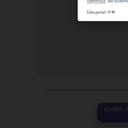
odmítnout
, ale budeme
Děkujeme! 💚💙