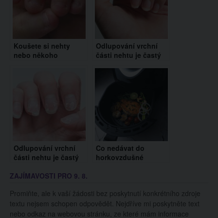
Koušete si nehty
Odlupování vrchní
nebo někoho
části nehtu je častý
takového znáte?
problém. Co je jeho
Budete se divit, co to
nejčastější příčinou?
vypovídá o osobnosti
člověka!
Odlupování vrchní
Co nedávat do
části nehtu je častý
horkovzdušné
problém. Co je jeho
fritézy? Jedna
ZAJÍMAVOSTI PRO 9. 8.
nejčastější příčinou?
potravina vás
překvapí
Promiňte, ale k vaší žádosti bez poskytnutí konkrétního zdroje
textu nejsem schopen odpovědět. Nejdříve mi poskytněte text
nebo odkaz na webovou stránku, ze které mám informace