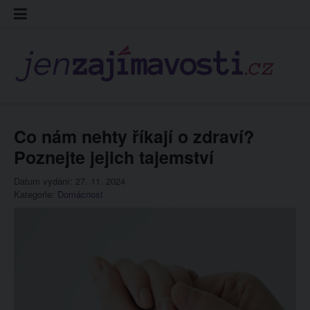
Skip
Kontakt
Prohláš
Redakc
to
cookies
content
Co nám nehty říkají o zdraví?
Poznejte jejich tajemství
Datum vydání: 27. 11. 2024
Kategorie:
Domácnost