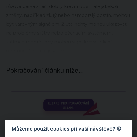
růžová barva značí dobrý krevní oběh, ale jakékoli
změny, například žlutý nebo namodralý odstín, mohou
být varovným signálem. Žluté nehty mohou ukazovat
na problémy s játry nebo dýchacím systémem,
zatímco modré tóny mohou signalizovat plicní
onemocnění, jako je astma.
Pokračování článku níže...
Můžeme použít cookies při vaší návštěvě? 🍪