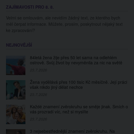
posiluje. Malí muži ji
před domem Agáty
ZAJÍMAVOSTI PRO 8. 8.
platí za to, aby je
Hanychové
ponižovala
Velmi se omlouvám, ale nevidím žádný text, ze kterého bych
měl čerpat informace. Můžete, prosím, poskytnout nějaký text
ke zpracování?
NEJNOVĚJŠÍ
84letá žena žije přes 50 let sama na odlehlém
ostrově. Svůj život by nevyměnila za nic na světě
23.7.2026
Žena vydělává přes 100 tisíc Kč měsíčně. Její práci
však nikdo jiný dělat nechce
23.7.2026
Každé znamení zvěrokruhu se směje jinak. Smích o
vás prozradí víc, než si myslíte
23.7.2026
3 nejsebestřednější znamení zvěrokruhu. Na