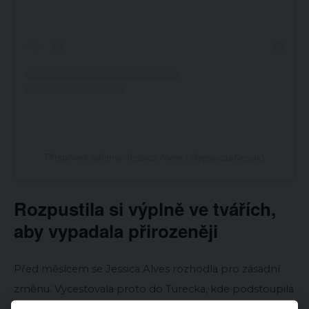
Příspěvek sdílený Jessica Alves (@jessicaalvesuk)
Rozpustila si výplně ve tvářích,
aby vypadala přirozeněji
Před měsícem se Jessica Alves rozhodla pro zásadní
změnu. Vycestovala proto do Turecka, kde podstoupila
facelifting. Jejím cílem bylo dosáhnout mladistvějšího a