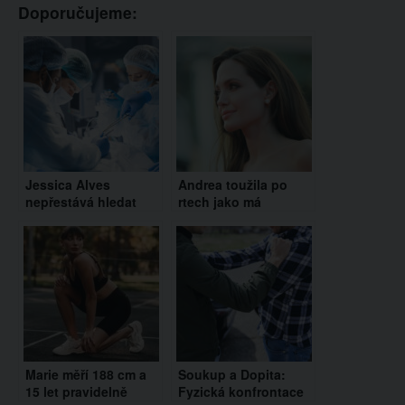
Doporučujeme:
Jessica Alves
Andrea toužila po
nepřestává hledat
rtech jako má
ideál krásy. Má za
Angelina Jolie.
sebou další operaci a
Malinko to přehnala
vyhlíží muže snů
Marie měří 188 cm a
Soukup a Dopita:
15 let pravidelně
Fyzická konfrontace