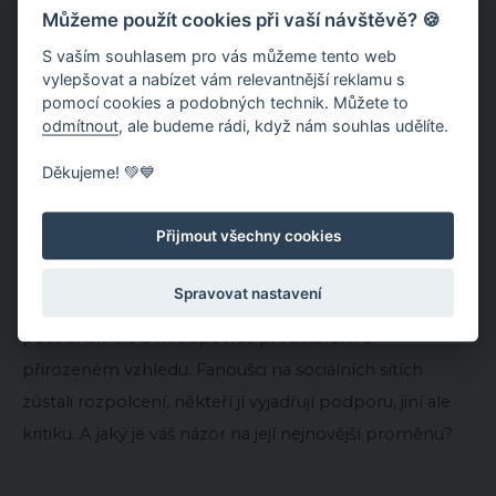
Můžeme použít cookies při vaší návštěvě? 🍪
přirozenějšího vzhledu. Součástí tohoto procesu bylo i
S vaším souhlasem pro vás můžeme tento web
rozpuštění všech výplní ve tváři, což mělo
vylepšovat a nabízet vám relevantnější reklamu s
symbolizovat její odklon od umělého vzhledu. Přestože
pomocí cookies a podobných technik. Můžete to
odmítnout
, ale budeme rádi, když nám souhlas udělíte.
doufala v jemnější rysy a omlazený výraz, realita byla
bohužel jiná.
Děkujeme! 💚💙
Jessica si myslela, že bude po zákroku ve tváři vypadat
Přijmout všechny cookies
mladistvěji a svěžeji, ale podle reakcí fanoušků a médií
se tato změna nesetkala s takovým úspěchem, jaký
Spravovat nastavení
očekávala. I přes rozpuštění výplní její obličej stále
působí uměle a neodpovídá představám o
přirozeném vzhledu. Fanoušci na sociálních sítích
zůstali rozpolcení, někteří jí vyjadřují podporu, jiní ale
kritiku. A jaký je váš názor na její nejnovější proměnu?