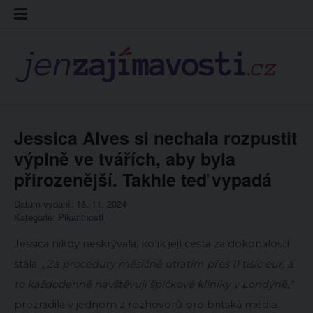
Skip
Kontakt
Prohláš
Redakc
to
cookies
content
Jessica Alves si nechala rozpustit
výplně ve tvářích, aby byla
přirozenější. Takhle teď vypadá
Datum vydání: 18. 11. 2024
Kategorie:
Pikantnosti
Jessica nikdy neskrývala, kolik její cesta za dokonalostí
stála.
„Za procedury měsíčně utratím přes 11 tisíc eur, a
to každodenně navštěvuji špičkové kliniky v Londýně,“
prozradila v jednom z rozhovorů pro britská média.