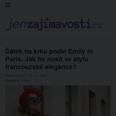
Skip
Kontakt
Prohláš
Redakc
to
cookies
content
Šátek na krku podle Emily in
Paris. Jak ho nosit ve stylu
francouzské elegance?
Datum vydání: 18. 11. 2024
Kategorie:
Krása