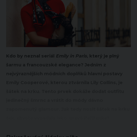
Kdo by neznal seriál
Emily in Paris
, který je plný
šarmu a francouzské elegance? Jedním z
nejvýraznějších módních doplňků hlavní postavy
Emily Cooperové, kterou ztvárnila Lily Collins, je
šátek na krku. Tento prvek dokáže dodat outfitu
jedinečný šmrnc a vrátit do módy dávno
zapomenutý glamour. Jak tedy nosit šátek na krku
tak, abyste vypadala jako pravá Pařížanka?