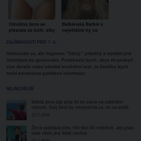
Odvážná žena se
Balkánská Barbie s
přestala se holit, díky
největšími rty na
tomu vydělává tisíce
světě řeší problém:
ZAJÍMAVOSTI PRO 7. 8.
dolarů měsíčně. Jak
Musí si upravit nos,
se vám líbí?
aby neměla vrásky
Omlouvám se, ale fragment "Zdroj:" prázdný a nemám jiné
informace ke zpracování. Potřeboval bych, abys mi poskytl
více detailů nebo odeslal konkrétní text, ze kterého bych
mohl extrahovat potřebné informace.
NEJNOVĚJŠÍ
84letá žena žije přes 50 let sama na odlehlém
ostrově. Svůj život by nevyměnila za nic na světě
23.7.2026
Žena vydělává přes 100 tisíc Kč měsíčně. Její práci
však nikdo jiný dělat nechce
23.7.2026