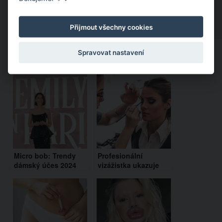
Přijmout všechny cookies
Spravovat nastavení
Doporučujeme:
Micro bob: Trendy
Profesionální
dámský účes 2024
vizážistka ukazuje
inspirovaný Emily in
skutečnou sílu
Paris
líčidel. Tahle extrémní
proměna vás
dostane!