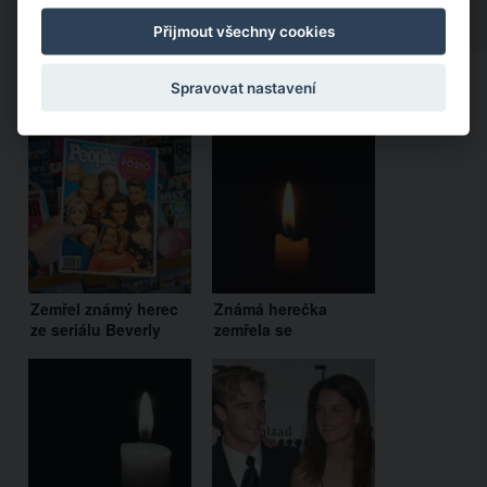
Přijmout všechny cookies
Spravovat nastavení
Doporučujeme:
Zemřel známý herec
Známá herečka
ze seriálu Beverly
zemřela se
Hills 90210. Hrál
svázanýma rukama.
snoubence Brendy
Takovou smrt si
nezasloužila