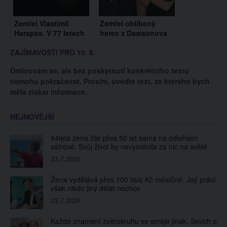
Zemřel Vlastimil
Zemřel oblíbený
Harapes. V 77 letech
herec z Dawsonova
podlehl rakovině plic
světa. Pro fanoušky
ZAJÍMAVOSTI PRO 10. 8.
je jeho smrt velká
rána
Omlouvám se, ale bez poskytnutí konkrétního textu
nemohu pokračovat. Prosím, uveďte text, ze kterého bych
měla získat informace.
NEJNOVĚJŠÍ
84letá žena žije přes 50 let sama na odlehlém
ostrově. Svůj život by nevyměnila za nic na světě
23.7.2026
Žena vydělává přes 100 tisíc Kč měsíčně. Její práci
však nikdo jiný dělat nechce
23.7.2026
Každé znamení zvěrokruhu se směje jinak. Smích o