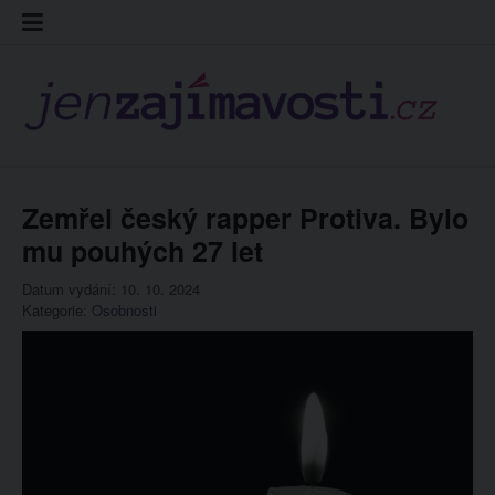
Skip
Kontakt
Prohláš
Redakc
to
cookies
content
Zemřel český rapper Protiva. Bylo
mu pouhých 27 let
Datum vydání: 10. 10. 2024
Kategorie:
Osobnosti