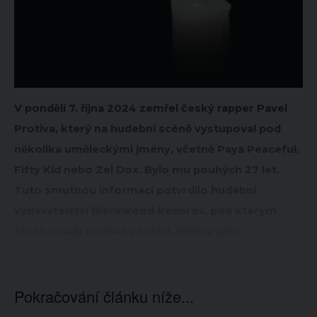
V pondělí 7. října 2024 zemřel český rapper Pavel
Protiva, který na hudební scéně vystupoval pod
několika uměleckými jmény, včetně Paya Peaceful,
Fifty Kid nebo Zel Dox. Bylo mu pouhých 27 let.
Tuto smutnou informaci potvrdilo hudební
vydavatelství Blackwood Records, pod kterým
tento mladý umělec působil. Příčina jeho
nečekaného úmrtí nebyla dosud zveřejněna.
Pokračování článku níže...