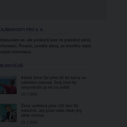
ZAJÍMAVOSTI PRO 6. 8.
Omlouvám se, ale poskytli jste mi prázdný zdroj
informací. Prosím, uveďte zdroj, ze kterého mám
čerpat informace.
NEJNOVĚJŠÍ
84letá žena žije přes 50 let sama na
odlehlém ostrově. Svůj život by
nevyměnila za nic na světě
23.7.2026
Žena vydělává přes 100 tisíc Kč
měsíčně. Její práci však nikdo jiný
dělat nechce
23.7.2026