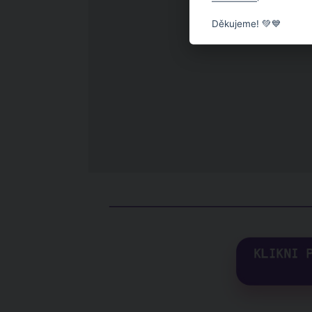
Děkujeme! 💚💙