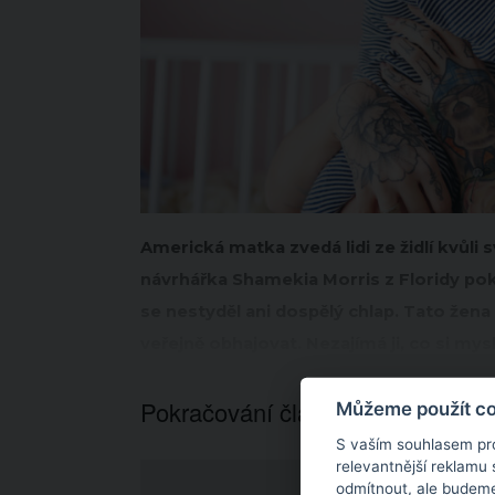
Americká matka zvedá lidi ze židlí kvů
návrhářka Shamekia Morris z Floridy pok
se nestyděl ani dospělý chlap. Tato žen
veřejně obhajovat. Nezajímá ji, co si mysl
Pokračování článku níže...
Můžeme použít coo
S vaším souhlasem pr
relevantnější reklamu
odmítnout
, ale budeme