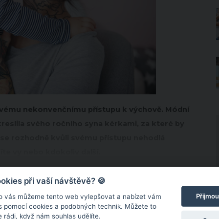
li svému nekonvenčnímu přístupu k výchově. Módní
reslila svého ročního syna kérkami, za které by
a se rozhodně kvůli svému přístupu nehodlá
íte vy nebo kdokoliv další.
kies při vaší návštěvě? 🍪
Přijmou
o vás můžeme tento web vylepšovat a nabízet vám
 s pomocí cookies a podobných technik. Můžete to
 rádi, když nám souhlas udělíte.