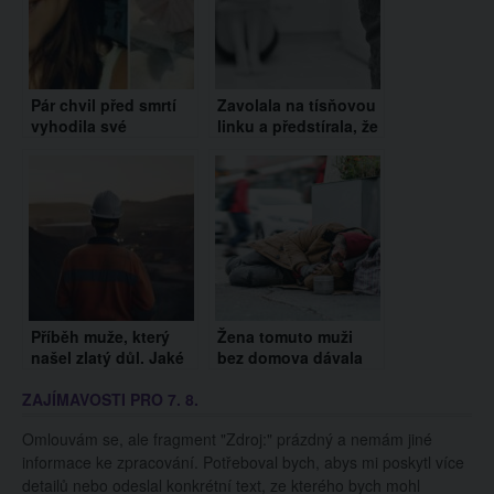
Pár chvil před smrtí
Zavolala na tísňovou
vyhodila své
linku a předstírala, že
novorozeně z okna.
si chce objednat
Až se dozvíte proč,
pizzu. Byla to skrytá
tak nezastavíte pláč…
prosba o pomoc!
Příběh muže, který
Žena tomuto muži
našel zlatý důl. Jaké
bez domova dávala
nástrahy ho tam
každý den nějaké
ZAJÍMAVOSTI PRO 7. 8.
čekaly?
peníze, jednoho dne
ale zmizel. Po 14 let
Omlouvám se, ale fragment "Zdroj:" prázdný a nemám jiné
se však jejich cesty
informace ke zpracování. Potřeboval bych, abys mi poskytl více
opět potkaly
detailů nebo odeslal konkrétní text, ze kterého bych mohl