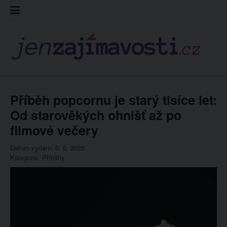
Skip
Kontakt
Prohláš
Redakc
to
cookies
content
Příběh popcornu je starý tisíce let:
Od starověkých ohnišť až po
filmové večery
Datum vydání: 6. 6. 2025
Kategorie:
Příběhy