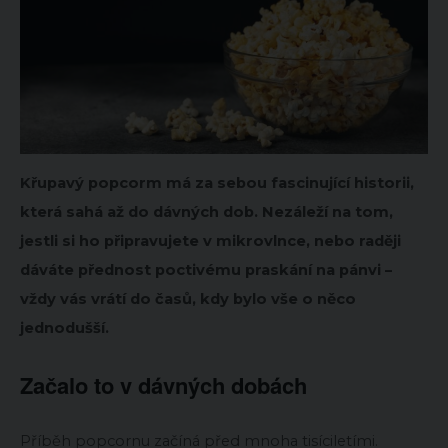
Křupavý popcorm má za sebou fascinující historii,
která sahá až do dávných dob. Nezáleží na tom,
jestli si ho připravujete v mikrovlnce, nebo raději
dáváte přednost poctivému praskání na pánvi –
vždy vás vrátí do časů, kdy bylo vše o něco
jednodušší.
Začalo to v dávných dobách
Příběh popcornu začíná před mnoha tisíciletími.