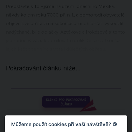
Představte si to – jsme na území dnešního Mexika,
někdy kolem roku 7000 př. n. l., a domorodí obyvatelé
objevují, že určitá zrna kukuřice umí při ohřátí vykouzlit
nadýchané, bílé obláčky. Aztékové a Irokézové si tento
jednoduchý zázrak zamilovali natolik, že se stal součástí
jejich každodenního života i důležitých obřadů.
Pokračování článku níže...
Můžeme použít cookies při vaší návštěvě? 🍪