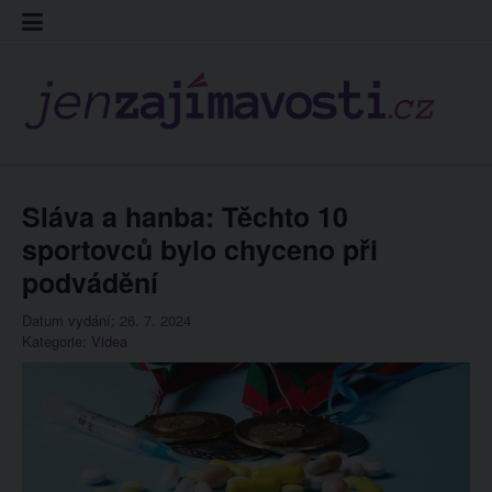
Skip
Kontakt
Prohláš
Redakc
to
cookies
content
Sláva a hanba: Těchto 10
sportovců bylo chyceno při
podvádění
Datum vydání: 26. 7. 2024
Kategorie:
Videa