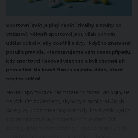
Sportovní svět je plný napětí, rivality a touhy po
vítězství. Někteří sportovci jsou však ochotni
udělat cokoliv, aby dosáhli slávy, i když to znamená
porušit pravidla. Představujeme vám deset případů,
kdy sportovci riskovali všechno a byli chyceni při
podvádění. Na konci článku najdete video, které
stojí za vidění!
Někteří sportovci se nesmazatelně zapsali do dějin, ale
ne vždy tím způsobem, jakým by si sami přáli. Jejich
kariéry byly poznamenány skandály, které otřásly jejich
osobními životy i celým sportovním světem. Od
dopingu přes nečestné taktiky – každý z následujících
příběhů nám připomíná, jak důležité je hrát podle