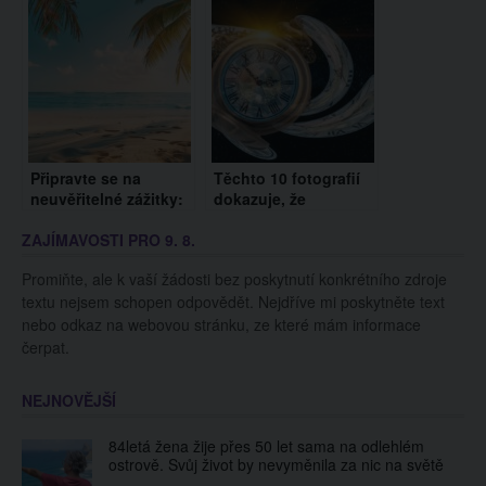
Tohle vám zatočí se
žaludkem!
Připravte se na
Těchto 10 fotografií
neuvěřitelné zážitky:
dokazuje, že
Kdyby nebyly
cestování v čase
ZAJÍMAVOSTI PRO 9. 8.
natočeny, nevěřili
existuje. Pusťte si
byste jim
video
Promiňte, ale k vaší žádosti bez poskytnutí konkrétního zdroje
textu nejsem schopen odpovědět. Nejdříve mi poskytněte text
nebo odkaz na webovou stránku, ze které mám informace
čerpat.
NEJNOVĚJŠÍ
84letá žena žije přes 50 let sama na odlehlém
ostrově. Svůj život by nevyměnila za nic na světě