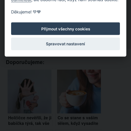
Děkujeme! 💚💙
Přijmout všechny cookies
Spravovat nastavení
Doporučujeme:
Holčičce nevěřili, že ji
Co se stane s vaším
babička týrá, tak vše
tělem, když vysadíte
natočila na telefon.
kofein?