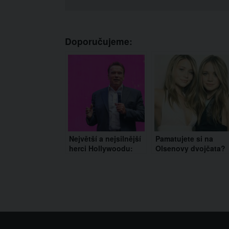
Doporučujeme:
Největší a nejsilnější
Pamatujete si na
herci Hollywoodu:
Olsenovy dvojčata?
Síla a charisma na
Po dlouhé době se
stříbrném plátně
ukázala na veřejnost
a pěkný pohled to
není!