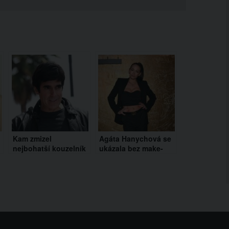
Kam zmizel
Agáta Hanychová se
nejbohatší kouzelník
ukázala bez make-
světa? David
upu. Lidé ji chválí za
i
Copperfield se stáhl
odvahu
do ústraní