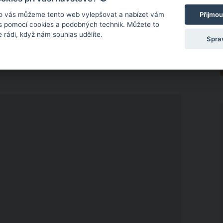
Přijmou
o vás můžeme tento web vylepšovat a nabízet vám
 s pomocí cookies a podobných technik. Můžete to
 rádi, když nám souhlas udělíte.
Spra