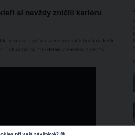
eří si navždy zničili kariéru
chle se může úspěšná kariéra obrátit k horšímu kvůli
 Pokud vás zajímají detaily o každém z těchto
kies při vaší návštěvě? 🍪