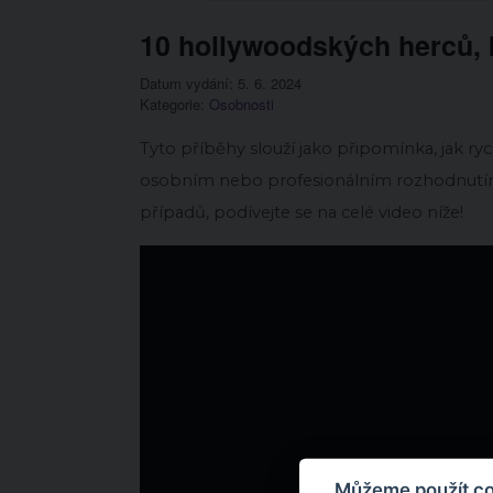
10 hollywoodských herců, kt
Datum vydání: 5. 6. 2024
Kategorie:
Osobnosti
Tyto příběhy slouží jako připomínka, jak ry
osobním nebo profesionálním rozhodnutím.
případů, podívejte se na celé video níže!
Můžeme použít coo