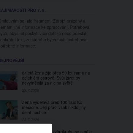
ZAJÍMAVOSTI PRO 7. 8.
Omlouvám se, ale fragment "Zdroj:" prázdný a
nemám jiné informace ke zpracování. Potřeboval
bych, abys mi poskytl více detailů nebo odeslal
konkrétní text, ze kterého bych mohl extrahovat
potřebné informace.
NEJNOVĚJŠÍ
84letá žena žije přes 50 let sama na
odlehlém ostrově. Svůj život by
nevyměnila za nic na světě
23.7.2026
Žena vydělává přes 100 tisíc Kč
měsíčně. Její práci však nikdo jiný
dělat nechce
23.7.2026
Každé znamení zvěrokruhu se směje