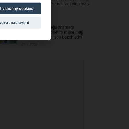
jinak. Smích o vás prozradí víc, než si
myslíte
t všechny cookies
23.7.2026
vovat nastavení
3 nejsebestřednější znamení
zvěrokruhu. Na prvním místě mají
sebe a ve vztahu jsou bezohlední
23.7.2026