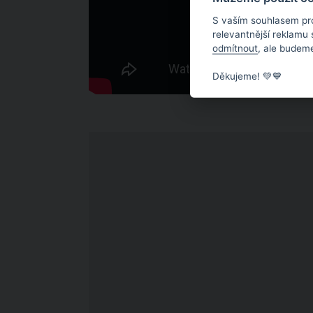
S vaším souhlasem pr
relevantnější reklamu
odmítnout
, ale budeme
Děkujeme! 💚💙