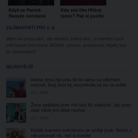
Když se Patrick
Kdo zná film Hříšný
Swayze nečekaně
tanec? Pak si pusťte
objevil v roce 1990 na
tuto scénu, která
ZAJÍMAVOSTI PRO 8. 8.
scéně a předvedl
nebyla dlouho
TOHLE, odrovnal
zpřístupněna!
Velmi se omlouvám, ale nevidím žádný text, ze kterého bych
úplně každého!
měl čerpat informace. Můžete, prosím, poskytnout nějaký text
ke zpracování?
NEJNOVĚJŠÍ
84letá žena žije přes 50 let sama na odlehlém
ostrově. Svůj život by nevyměnila za nic na světě
23.7.2026
Žena vydělává přes 100 tisíc Kč měsíčně. Její práci
však nikdo jiný dělat nechce
23.7.2026
Každé znamení zvěrokruhu se směje jinak. Smích o
vás prozradí víc, než si myslíte