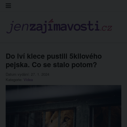
Skip
Kontakt
Prohláš
Redakc
to
cookies
content
Do lví klece pustili 5kilového
pejska. Co se stalo potom?
Datum vydání: 27. 1. 2024
Kategorie:
Videa