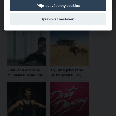
Přijmout všechny cookies
Spravovat nastavení
Doporučujeme:
Vrah jeho dcery se
Pytlák s jeho ženou
mu smál u soudu do
se natáčeli u lva,
tváře. Koukněte se,
kterého zastřelili. To
jak zdrcený otec
ale netušili, že za nimi
zareagoval…
je další lev