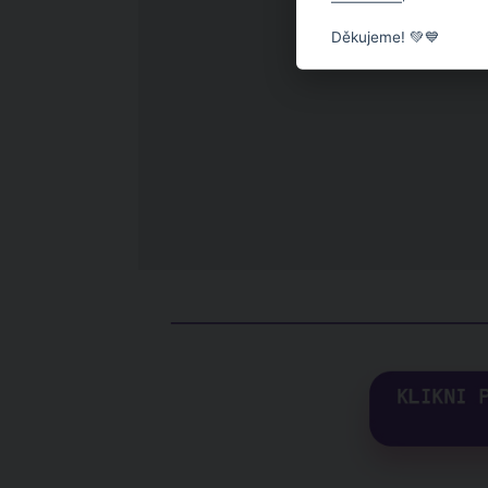
Děkujeme! 💚💙