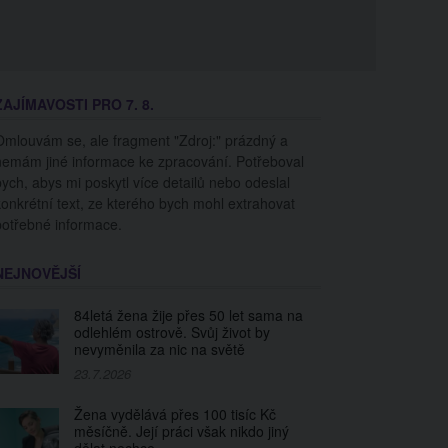
ZAJÍMAVOSTI PRO 7. 8.
Omlouvám se, ale fragment "Zdroj:" prázdný a
nemám jiné informace ke zpracování. Potřeboval
bych, abys mi poskytl více detailů nebo odeslal
konkrétní text, ze kterého bych mohl extrahovat
potřebné informace.
NEJNOVĚJŠÍ
84letá žena žije přes 50 let sama na
odlehlém ostrově. Svůj život by
nevyměnila za nic na světě
23.7.2026
Žena vydělává přes 100 tisíc Kč
měsíčně. Její práci však nikdo jiný