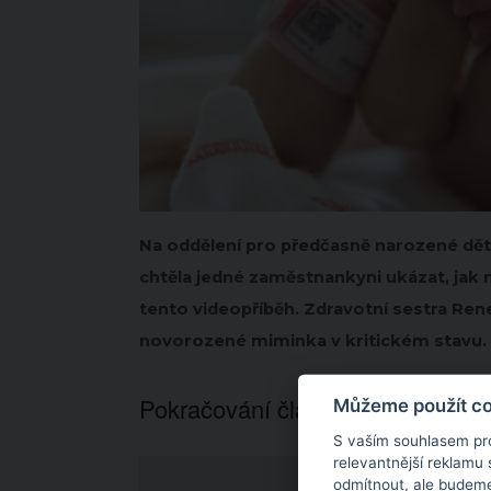
Na oddělení pro předčasně narozené děti
chtěla jedné zaměstnankyni ukázat, jak mo
tento videopříběh. Zdravotní sestra Rene
novorozené miminka v kritickém stavu.
Pokračování článku níže...
Můžeme použít coo
S vaším souhlasem pr
relevantnější reklamu
odmítnout
, ale budeme