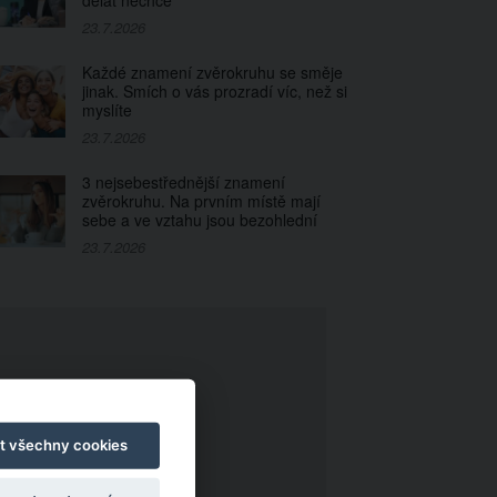
dělat nechce
23.7.2026
Každé znamení zvěrokruhu se směje
jinak. Smích o vás prozradí víc, než si
myslíte
23.7.2026
3 nejsebestřednější znamení
zvěrokruhu. Na prvním místě mají
sebe a ve vztahu jsou bezohlední
23.7.2026
t všechny cookies