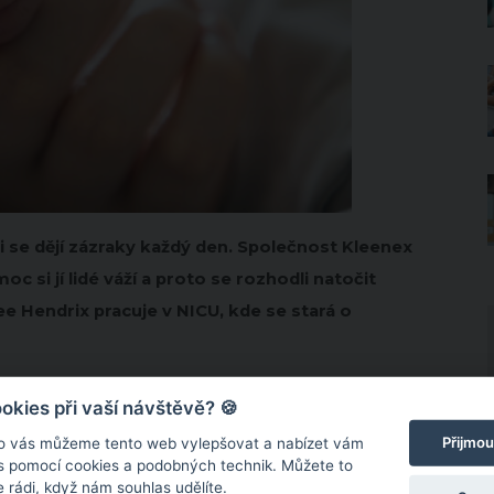
 se dějí zázraky každý den. Společnost Kleenex
c si jí lidé váží a proto se rozhodli natočit
e Hendrix pracuje v NICU, kde se stará o
kies při vaší návštěvě? 🍪
Přijmou
o vás můžeme tento web vylepšovat a nabízet vám
 s pomocí cookies a podobných technik. Můžete to
 rádi, když nám souhlas udělíte.