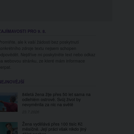
ZAJÍMAVOSTI PRO 9. 8.
Promiňte, ale k vaší žádosti bez poskytnutí
konkrétního zdroje textu nejsem schopen
odpovědět. Nejdříve mi poskytněte text nebo odkaz
na webovou stránku, ze které mám informace
čerpat.
NEJNOVĚJŠÍ
84letá žena žije přes 50 let sama na
odlehlém ostrově. Svůj život by
nevyměnila za nic na světě
23.7.2026
Žena vydělává přes 100 tisíc Kč
měsíčně. Její práci však nikdo jiný