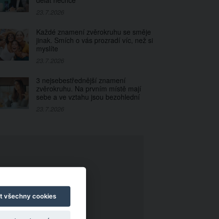
dělat nechce
23.7.2026
Každé znamení zvěrokruhu se směje
jinak. Smích o vás prozradí víc, než si
myslíte
23.7.2026
3 nejsebestřednější znamení
zvěrokruhu. Na prvním místě mají
sebe a ve vztahu jsou bezohlední
23.7.2026
t všechny cookies