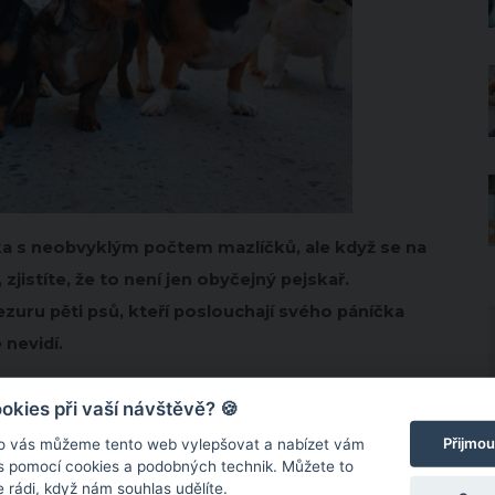
ápka s neobvyklým počtem mazlíčků, ale když se na
zjistíte, že to není jen obyčejný pejskař.
uru pěti psů, kteří poslouchají svého páníčka
 nevidí.
kies při vaší návštěvě? 🍪
Přijmou
o vás můžeme tento web vylepšovat a nabízet vám
 s pomocí cookies a podobných technik. Můžete to
 rádi, když nám souhlas udělíte.