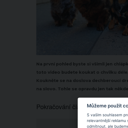
Na první pohled byste si všimli jen chl
toto video budete koukat o chvilku déle, 
Koukněte se na doslova dechberoucí drez
na slovo. Tohle se opravdu jen tak někde
Pokračování článku níže...
Můžeme použít coo
S vaším souhlasem pr
relevantnější reklamu
odmítnout
, ale budeme