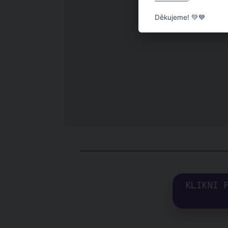
Děkujeme! 💚💙