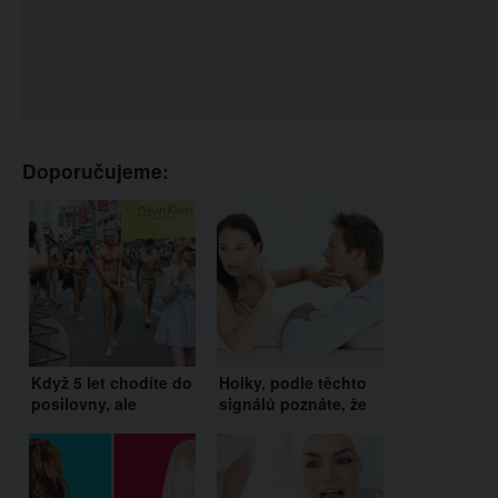
Doporučujeme:
Když 5 let chodíte do
Holky, podle těchto
posilovny, ale
signálů poznáte, že
zapomenete cvičit
není ten pravý.
nohy!