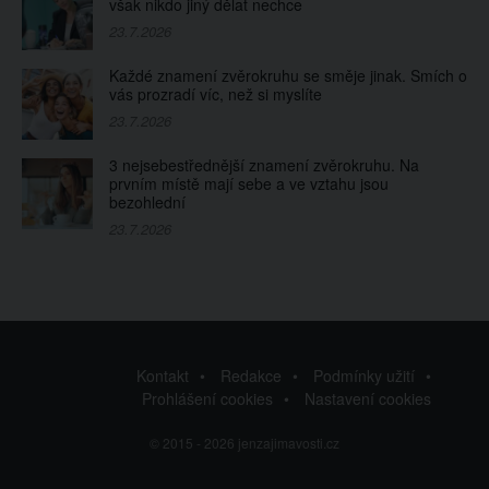
však nikdo jiný dělat nechce
23.7.2026
Každé znamení zvěrokruhu se směje jinak. Smích o
vás prozradí víc, než si myslíte
23.7.2026
3 nejsebestřednější znamení zvěrokruhu. Na
prvním místě mají sebe a ve vztahu jsou
bezohlední
23.7.2026
Kontakt
Redakce
Podmínky užití
Prohlášení cookies
Nastavení cookies
© 2015 - 2026 jenzajimavosti.cz