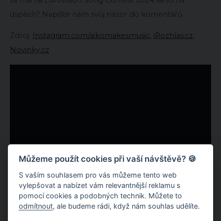
úspěch? Napište nám svůj názor do komentářů.
Zdroj:
Instagram.com/aikomakesmusic
,
iRozhlas.cz
,
Novinky.cz
Můžeme použít cookies při vaší návštěvě? 🍪
S vaším souhlasem pro vás můžeme tento web
vylepšovat a nabízet vám relevantnější reklamu s
pomocí cookies a podobných technik. Můžete to
odmítnout
, ale budeme rádi, když nám souhlas udělíte.