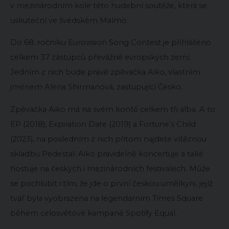
v mezinárodním kole této hudební soutěže, která se
uskuteční ve švédském Malmö.
Do 68. ročníku Eurovision Song Contest je přihlášeno
celkem 37 zástupců převážně evropských zemí.
Jedním z nich bude právě zpěvačka Aiko, vlastním
jménem Alena Shirmanová, zastupující Česko.
Zpěvačka Aiko má na svém kontě celkem tři alba. A to
EP (2018), Expiration Date (2019) a Fortune’s Child
(2023), na posledním z nich přitom najdete vítěznou
skladbu Pedestal. Aiko pravidelně koncertuje a také
hostuje na českých i mezinárodních festivalech. Může
se pochlubit i tím, že jde o první českou umělkyni, jejíž
tvář byla vyobrazena na legendárním Times Square
během celosvětové kampaně Spotify Equal.