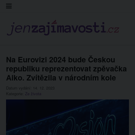
Skip
Kontakt
Prohláš
Redakc
to
cookies
content
Na Eurovizi 2024 bude Českou
republiku reprezentovat zpěvačka
Aiko. Zvítězila v národním kole
Datum vydání: 14. 12. 2023
Kategorie:
Ze života