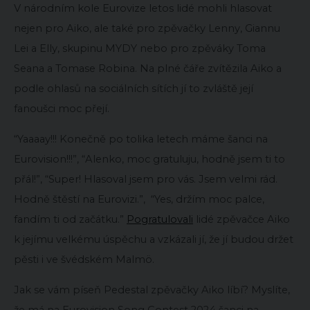
V národním kole Eurovize letos lidé mohli hlasovat
nejen pro Aiko, ale také pro zpěvačky Lenny, Giannu
Lei a Elly, skupinu MYDY nebo pro zpěváky Toma
Seana a Tomase Robina. Na plné čáře zvítězila Aiko a
podle ohlasů na sociálních sítích jí to zvláště její
fanoušci moc přejí.
“Yaaaay!!! Konečně po tolika letech máme šanci na
Eurovision!!!”, “Alenko, moc gratuluju, hodně jsem ti to
přál!”, “Super! Hlasoval jsem pro vás. Jsem velmi rád.
Hodně štěstí na Eurovizi.”, “Yes, držím moc palce,
fandím ti od začátku.”
Pogratulovali
lidé zpěvačce Aiko
k jejímu velkému úspěchu a vzkázali jí, že jí budou držet
pěsti i ve švédském Malmö.
Jak se vám píseň Pedestal zpěvačky Aiko líbí? Myslíte,
že má na Eurovision Song Contest 2024 šanci na