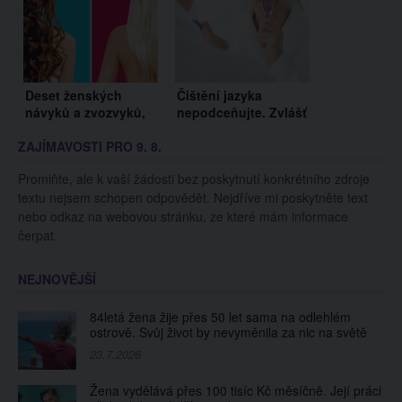
Deset ženských
Čištění jazyka
návyků a zvozvyků,
nepodceňujte. Zvlášť
které muže dovádí až
v období viróz jde o
ZAJÍMAVOSTI PRO 9. 8.
na okraj šílenství!
nezbytnou věc
Promiňte, ale k vaší žádosti bez poskytnutí konkrétního zdroje
textu nejsem schopen odpovědět. Nejdříve mi poskytněte text
nebo odkaz na webovou stránku, ze které mám informace
čerpat.
NEJNOVĚJŠÍ
84letá žena žije přes 50 let sama na odlehlém
ostrově. Svůj život by nevyměnila za nic na světě
23.7.2026
Žena vydělává přes 100 tisíc Kč měsíčně. Její práci